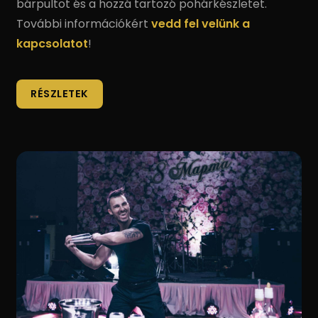
bárpultot és a hozzá tartozó pohárkészletet.
További információkért
vedd fel velünk a
kapcsolatot
!
RÉSZLETEK