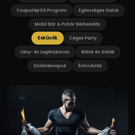
Csapatépítő Program
Egészséges Italok
Mobil Bár & Pohár Bérbeadás
Esküvők
Céges Party
Lány- és Legénybúcsú
Bálok és Gálák
Születésnapok
Évfordulók