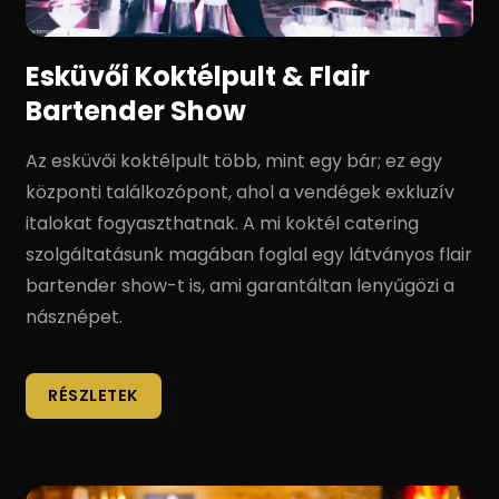
Esküvői Koktélpult & Flair
Bartender Show
Az esküvői koktélpult több, mint egy bár; ez egy
központi találkozópont, ahol a vendégek exkluzív
italokat fogyaszthatnak. A mi koktél catering
szolgáltatásunk magában foglal egy látványos flair
bartender show-t is, ami garantáltan lenyűgözi a
násznépet.
RÉSZLETEK