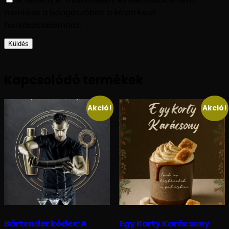
mentése a böngészőben a következő
hozzászólásomhoz.
Kapcsolódó termékek
Akció!
Akció!
Bártender kódex: A
Egy Korty Karácsony