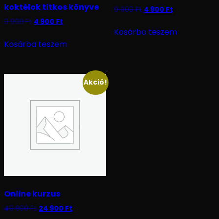
koktélok titkos könyve
9 900
Ft
4 900
Ft
9 900
Ft
4 900
Ft
Kosárba teszem
Kosárba teszem
Akció!
Online kurzus
49 900
Ft
24 900
Ft