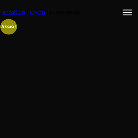
Kezdőlap
/
Egyéb
/ Full csomag
Akció!