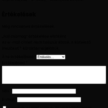
Értékelések
Még nincsenek értékelések.
„Full csomag” értékelése elsőként
Az e-mail címet nem tesszük közzé.
A kötelező
mezőket
*
karakterrel jelöltük
A te értékelésed
*
Értékelésed
*
Név
*
E-mail
*
A nevem, e-mail címem, és weboldalcímem