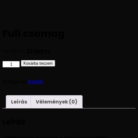
Full csomag
54 900
Ft
29 800
Ft
Kosárba teszem
Kategória:
Egyéb
Leírás
Vélemények (0)
Leírás
Online kurzus + e-book + letölthető oklevél