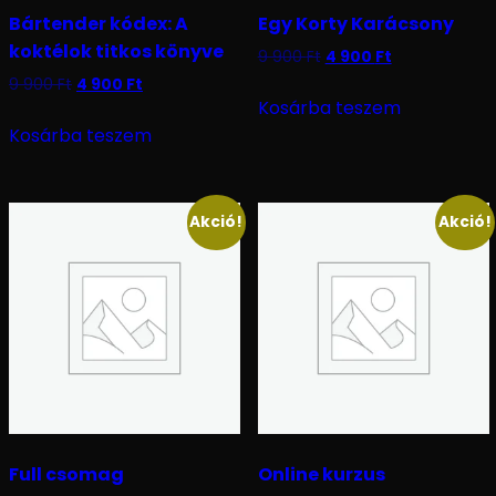
Bártender kódex: A
Egy Korty Karácsony
koktélok titkos könyve
9 900
Ft
4 900
Ft
9 900
Ft
4 900
Ft
Kosárba teszem
Kosárba teszem
Akció!
Akció!
Full csomag
Online kurzus