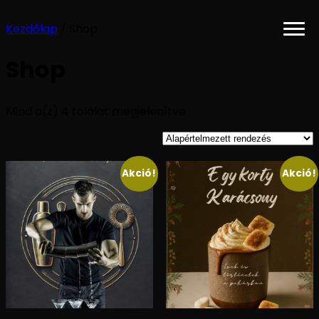
Kezdőlap
/ Shop
Shop
Mind a(z) 4 találat megjelenítve
Akció!
Akció!